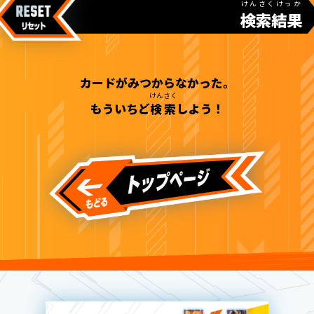
けんさくけっか
検索結果
カードがみつからなかった。
けんさく
もういちど
検索
しよう！